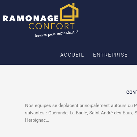
Aller
au
contenu
ACCUEIL
ENTREPRISE
CONT
Nos équipes se déplacent principalement autours du Par
suivantes : Guérande, La Baule, Saint-André-des-Eaux,
Herbignac…