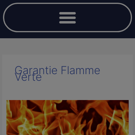
Garantie Flamme
Verte
CHAUFFAGE
AU
BOIS
:
DES