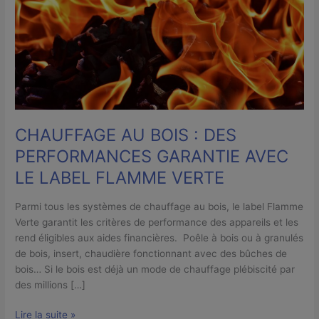
PERFORMANCES
GARANTIE
AVEC
LE
LABEL
FLAMME
VERTE
CHAUFFAGE AU BOIS : DES
PERFORMANCES GARANTIE AVEC
LE LABEL FLAMME VERTE
Parmi tous les systèmes de chauffage au bois, le label Flamme
Verte garantit les critères de performance des appareils et les
rend éligibles aux aides financières. Poêle à bois ou à granulés
de bois, insert, chaudière fonctionnant avec des bûches de
bois… Si le bois est déjà un mode de chauffage plébiscité par
des millions […]
Lire la suite »